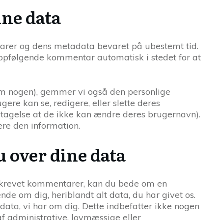
ne data
arer og dens metadata bevaret på ubestemt tid.
opfølgende kommentar automatisk i stedet for at
om nogen), gemmer vi også den personlige
ugere kan se, redigere, eller slette deres
dtagelse at de ikke kan ændre deres brugernavn).
re den information.
u over dine data
 skrevet kommentarer, kan du bede om en
nde om dig, heriblandt alt data, du har givet os.
 data, vi har om dig. Dette indbefatter ikke nogen
af administrative, lovmæssige eller