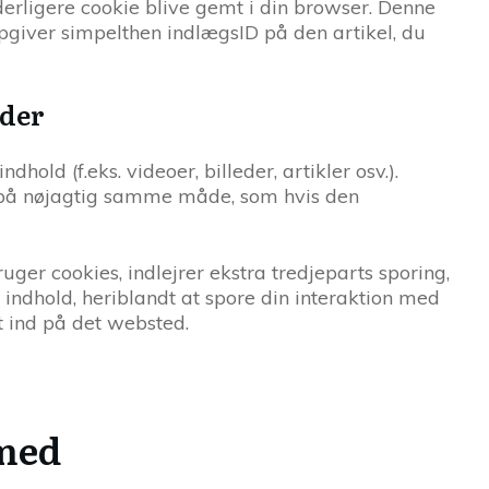
yderligere cookie blive gemt i din browser. Denne
pgiver simpelthen indlægsID på den artikel, du
eder
hold (f.eks. videoer, billeder, artikler osv.).
g på nøjagtig samme måde, som hvis den
er cookies, indlejrer ekstra tredjeparts sporing,
 indhold, heriblandt at spore din interaktion med
et ind på det websted.
 med